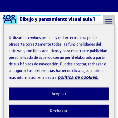
Logo Ágora
Dibujo y pensamiento visual aula 1
Saltar al contenido
Utilizamos
cookies
propias y de terceros para poder
ofrecerte correctamente todas las funcionalidades del
sitio web, con fines analíticos y para mostrarte publicidad
Semestre 20211 - Aula 1
Comparte tu trabajo
personalizada de acuerdo con un perfil elaborado a partir
Comparte tu trabajo
de tus hábitos de navegación. Puedes aceptar, rechazar o
configurar tus preferencias haciendo clic abajo, u obtener
más información en nuestra
política de cookies.
Corriendo con un reloj inteligente
Publicado por
Publicado por
Gabriella de Jesús Figueredo Fuentes
Visibilidad:
Fecha de publicación
6 diciembre, 2021 10:54 pm
en Corriendo con un reloj inteligen
Pública
-
24 Nov 2021
-
comentario
Aceptar
Comparte tu trabajo. 3. Mapear un servicio: descubriendo ideas
…
Rechazar