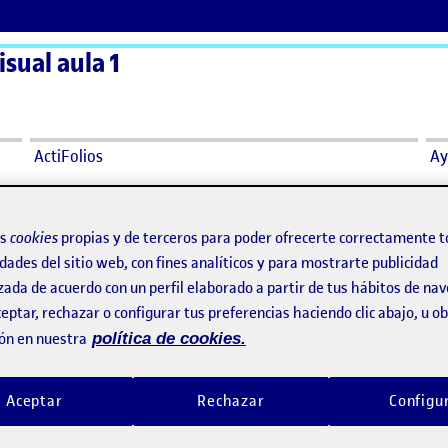
sual aula 1
ActiFolios
Ay
Julia va al cine.
os
cookies
propias y de terceros para poder ofrecerte correctamente t
dades del sitio web, con fines analíticos y para mostrarte publicidad
zada de acuerdo con un perfil elaborado a partir de tus hábitos de na
 Julia va al cine.
eptar, rechazar o configurar tus preferencias haciendo clic abajo, u 
ón en nuestra
política de cookies.
. Julia va al cine.
Aceptar
Rechazar
Configu