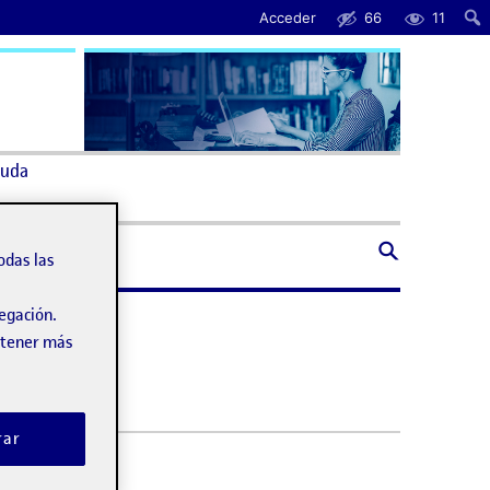
Acceder
66
11
uda
odas las
vegación.
obtener más
rar