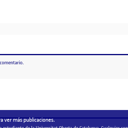
ULIA VA AL CINE.
 comentario.
as
a ver más publicaciones.