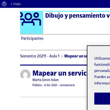
Acerca de WordPress
+ Folio
Logo Ágora
Dibujo y pensamiento vi
Saltar al contenido
Participantes
Semestre 20211 - Aula 1
Mapear un servicio. PEC 3. 
Utilizam
funcionali
personali
Mapear un servicio. PEC 3.
Publicado por
Puedes ac
Publicado por
Marta Giron Adan
informaci
Visibilidad:
Fecha de publicación
28 mayo, 2022 8:57 am
en Mapear un servicio. PEC 3
Pública
-
6 Dic 2021
-
comentario