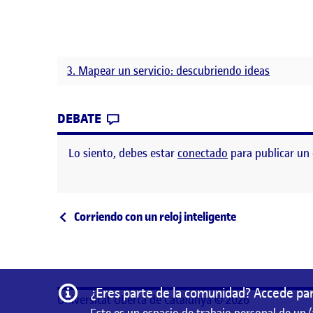
3. Mapear un servicio: descubriendo ideas
CONTRIBUTION
0
EN MAPEAR UN SERVICIO. PEC 3. J
DEBATE
Lo siento, debes estar
conectado
para publicar un
Navegación de entrad
Entrada anterior
Corriendo con un reloj inteligente
Información
¿Eres parte de la comunidad? Accede par
Universitat Oberta de Catalunya © 2026