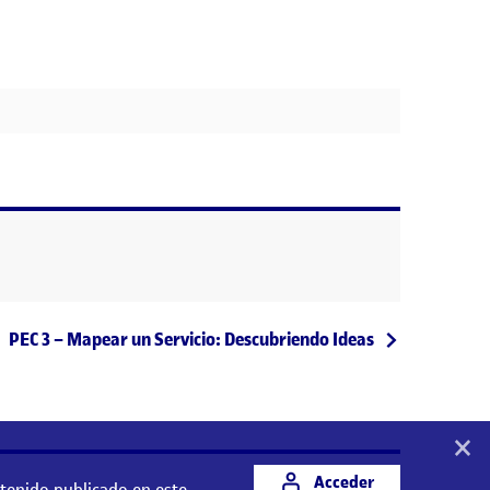
Entrada siguiente
PEC 3 – Mapear un Servicio: Descubriendo Ideas
×
Acceder