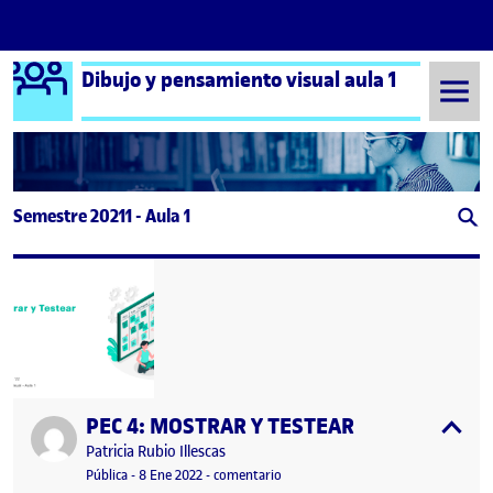
Logo Ágora
Dibujo y pensamiento visual aula 1
Saltar al contenido
Semestre 20211 - Aula 1
PEC 4: MOSTRAR Y TESTEAR
Publicado por
expa
Publicado por
Patricia Rubio Illescas
Visibilidad:
Fecha de publicación
11 agosto, 2022 7:36 am
en PEC 4: MOSTRAR Y TESTEAR
Pública
-
8 Ene 2022
-
comentario