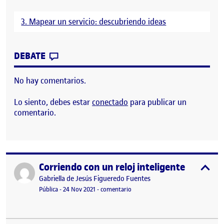
3. Mapear un servicio: descubriendo ideas
CONTRIBUTION
0
EN MAPEAR UN SERVICIO. PEC 3. JULIA V
DEBATE
No hay comentarios.
Lo siento, debes estar
conectado
para publicar un
comentario.
Corriendo con un reloj inteligente
Publicado por
expa
Publicado por
Gabriella de Jesús Figueredo Fuentes
Visibilidad:
Fecha de publicación
6 diciembre, 2021 10:54 pm
en Corriendo con un reloj inteligen
Pública
-
24 Nov 2021
-
comentario