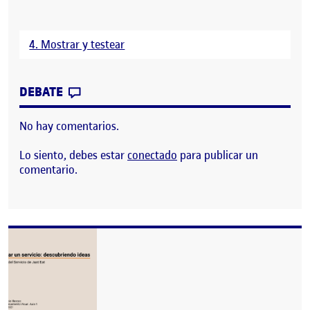
4. Mostrar y testear
CONTRIBUTION
0
EN MOSTRAR Y TESTEAR
DEBATE
No hay comentarios.
Lo siento, debes estar
conectado
para publicar un
comentario.