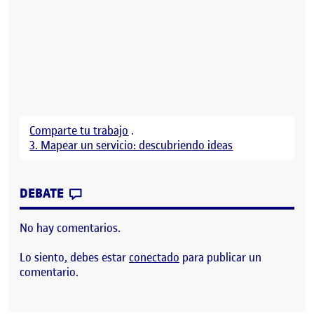
Comparte tu trabajo
.
3. Mapear un servicio: descubriendo ideas
CONTRIBUTION
0
EN CORRIENDO CON UN RELOJ INTELIGE
DEBATE
No hay comentarios.
Lo siento, debes estar
conectado
para publicar un
comentario.