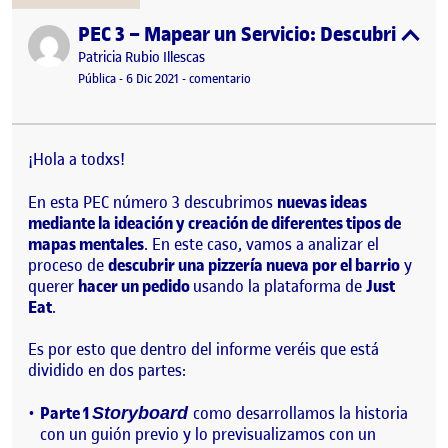
PEC 3 – Mapear un Servicio: Descubriendo 
Publicado por
expa
Publicado por
Patricia Rubio Illescas
Visibilidad:
Fecha de publicación
11 agosto, 2022 7:51 am
en PEC 3 – Mapear un Servicio: Descu
Pública
-
6 Dic 2021
-
comentario
¡Hola a todxs!
En esta PEC número 3 descubrimos
nuevas ideas
mediante la ideación y creación de diferentes tipos de
mapas mentales
. En este caso, vamos a analizar el
proceso de
descubrir una pizzería nueva por el barrio
y
querer
hacer un pedido
usando la plataforma de
Just
Eat
.
Es por esto que dentro del informe veréis que está
dividido en dos partes:
Parte 1
como desarrollamos la historia
Storyboard
con un guión previo y lo previsualizamos con un