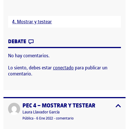
4. Mostrar y testear
CONTRIBUTION
0
EN PEC 4: MOSTRAR Y TESTEAR
DEBATE
No hay comentarios.
Lo siento, debes estar
conectado
para publicar un
comentario.
PEC 4 – MOSTRAR Y TESTEAR
Publicado por
expa
Publicado por
Laura Llavador García
Visibilidad:
Fecha de publicación
6 enero, 2022 9:25 pm
en PEC 4 – MOSTRAR Y TESTEAR
Pública
-
6 Ene 2022
-
comentario