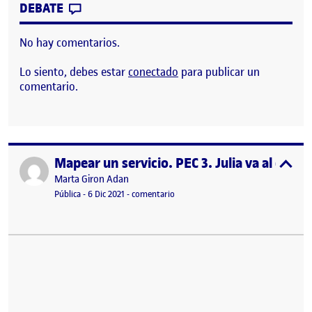
CONTRIBUTION
0
EN PEC 3 – MAPEAR UN SERVICIO: DESC
DEBATE
No hay comentarios.
Lo siento, debes estar
conectado
para publicar un
comentario.
Mapear un servicio. PEC 3. Julia va al cine.
Publicado por
expa
Publicado por
Marta Giron Adan
Visibilidad:
Fecha de publicación
28 mayo, 2022 8:57 am
en Mapear un servicio. PEC 3. Julia va 
Pública
-
6 Dic 2021
-
comentario