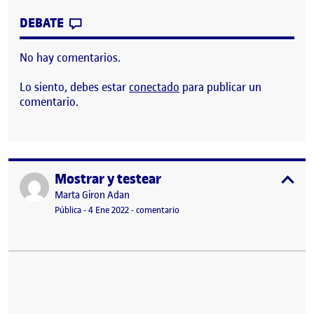
CONTRIBUTION
0
EN PEC 4 – MOSTRAR Y TESTEAR
DEBATE
No hay comentarios.
Lo siento, debes estar
conectado
para publicar un
comentario.
Mostrar y testear
Publicado por
expa
Publicado por
Marta Giron Adan
Visibilidad:
Fecha de publicación
28 mayo, 2022 8:56 am
en Mostrar y testear
Pública
-
4 Ene 2022
-
comentario