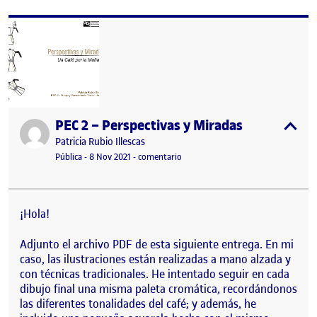
PEC 2 – Perspectivas y Miradas
Publicado por
expa
Publicado por
Patricia Rubio Illescas
Visibilidad:
Fecha de publicación
11 agosto, 2022 7:53 am
en PEC 2 – Perspectivas y Miradas
Pública
-
8 Nov 2021
-
comentario
¡Hola!
Adjunto el archivo PDF de esta siguiente entrega. En mi
caso, las ilustraciones están realizadas a mano alzada y
con técnicas tradicionales. He intentado seguir en cada
dibujo final una misma paleta cromática, recordándonos
las diferentes tonalidades del café; y además, he